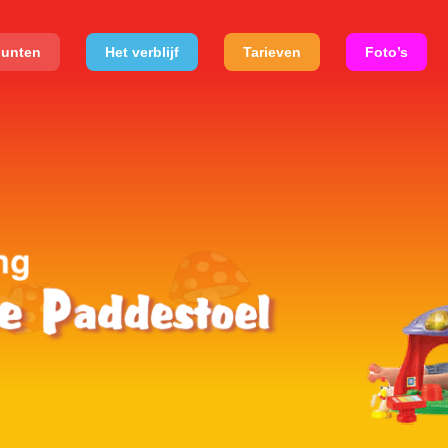
punten
Het verblijf
Tarieven
Foto’s