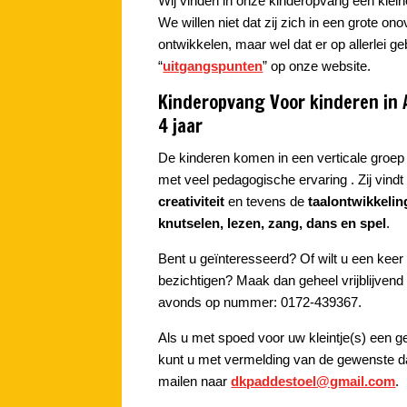
Wij vinden in onze kinderopvang een klein
We willen niet dat zij zich in een grote o
ontwikkelen, maar wel dat er op allerlei 
“
uitgangspunten
” op onze website.
Kinderopvang Voor kinderen in 
4 jaar
De kinderen komen in een verticale groep
met veel pedagogische ervaring . Zij vindt
creativiteit
en tevens de
taalontwikkelin
knutselen, lezen, zang, dans en spel
.
Bent u geïnteresseerd? Of wilt u een kee
bezichtigen? Maak dan geheel vrijblijvend
avonds op nummer: 0172-439367.
Als u met spoed voor uw kleintje(s) een ge
kunt u met vermelding van de gewenste d
mailen naar
dkpaddestoel@gmail.com
.