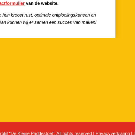
actformulier
van de website.
e hun kroost rust, optimale ontplooiingskansen en
 Dan kunnen wij er samen een succes van maken!
lijf “De Kleine Paddestoel”. All rights reserved |
Privacyverklaring
| 