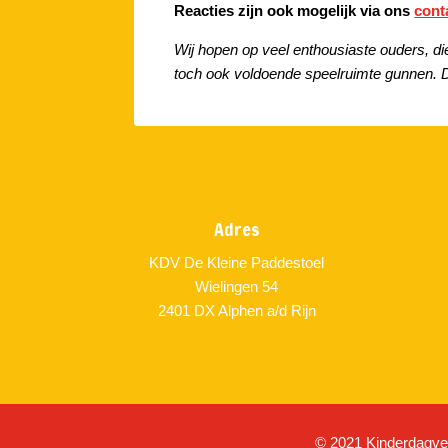
Reacties zijn ook mogelijk via ons
cont
Wij hopen op veel enthousiaste ouders, di
toch ook voldoende speelruimte gunnen.
Adres
KDV De Kleine Paddestoel
Wielingen 54
2401 DX Alphen a/d Rijn
© 2021 Kinderdagverb