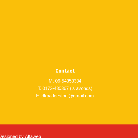
Contact
M. 06-54353334
T. 0172-439367 (‘s avonds)
E.
dkpaddestoel@gmail.com
Designed by
Alfaweb