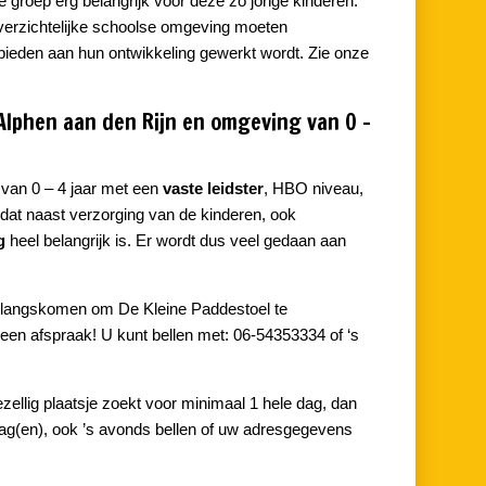
e groep erg belangrijk voor deze zo jonge kinderen.
noverzichtelijke schoolse omgeving moeten
gebieden aan hun ontwikkeling gewerkt wordt. Zie onze
Alphen aan den Rijn en omgeving van 0 –
 van 0 – 4 jaar met een
vaste leidster
, HBO niveau,
 dat naast verzorging van de kinderen, ook
g
heel belangrijk is. Er wordt dus veel gedaan aan
r langskomen om De Kleine Paddestoel te
 een afspraak! U kunt bellen met: 06-54353334 of ‘s
zellig plaatsje zoekt voor minimaal 1 hele dag, dan
ag(en), ook ’s avonds bellen of uw adresgegevens